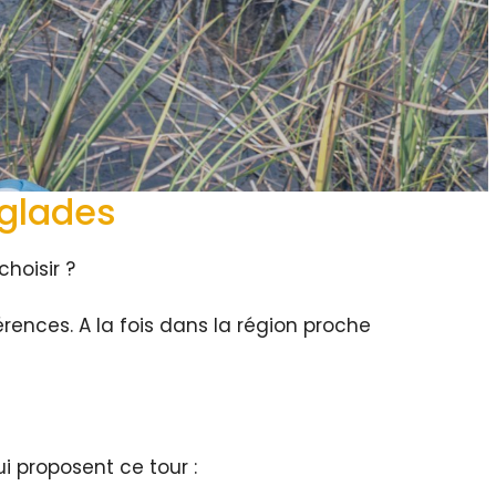
rglades
hoisir ?
férences. A la fois dans la région proche
i proposent ce tour :