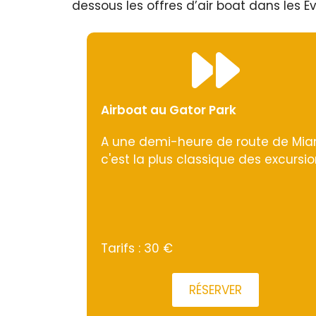
dessous les offres d’air boat dans les E
Airboat au Gator Park
A une demi-heure de route de Mia
c'est la plus classique des excursio
Tarifs : 30 €
RÉSERVER