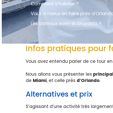
Comment s’habiller ?
Vaut-il mieux en faire près d’Orland
Les bateaux sont-ils bruyants ?
Infos pratiques pour 
Vous avez entendu parler de ce tour en h
Nous allons vous présenter les
principa
de
Miami
, et celle près
d’Orlando
.
Alternatives et prix
S’agissant d’une activité très largement