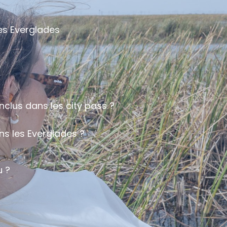
es Everglades
nclus dans les city pass ?
ns les Everglades ?
u ?