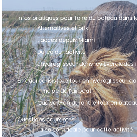
Infos pratiques pour faire du bateau dans l
Alternatives et prix
L'accès depuis Miami
Durée de l'activité
L’hydroglisseur dans les Everglades i
En quoi consiste le tour en hydroglisseur da
Principe de l’airboat
Que voit-on durant le tour en batea
Questions courantes
La saison idéale pour cette activité