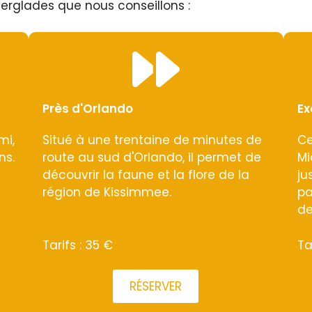
verglades que nous conseillons :
Près d'Orlando
Ex
mi,
Situé à une trentaine de minutes de
Ce
ns.
route au sud d'Orlando, il permet de
Mi
découvrir la faune et la flore de la
ju
région de Kissimmee.
pa
de
Tarifs : 35 €
Ta
RÉSERVER