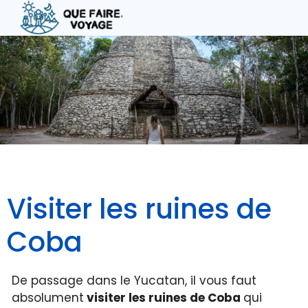
Aller
au
contenu
Visiter les ruines de
Coba
De passage dans le Yucatan, il vous faut
absolument
visiter les ruines de Coba
qui