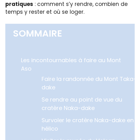
pratiques
: comment s’y rendre, combien de
temps y rester et où se loger.
SOMMAIRE
Les incontournables à faire au Mont
Aso
Faire la randonnée du Mont Taka-
dake
Se rendre au point de vue du
cratère Naka-dake
Survoler le cratère Naka-dake en
hélico